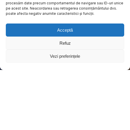
procesăm date precum comportamentul de navigare sau ID-uri unice
pe acest site. Neacordarea sau retragerea consimțământului dvs.
poate afecta negativ anumite caracteristici și funcții.
Acceptă
Refuz
Vezi preferințele
One Expo
La orice eveniment, standul tău este un activ esențial al
brandului — conceput pentru a atrage atenția, a implica
vizitatorii și a consolida prezența brandului. Din 2015, One
Expo a livrat standuri expoziționale pentru branduri locale