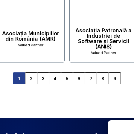
Asociația Patronală a
Asociația Municipiilor
Industriei de
din România (AMR)
Software și Servicii
Valued Partner
(ANIS)
Valued Partner
1
2
3
4
5
6
7
8
9