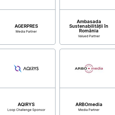
Ambasada
AGERPRES
Sustenabilității în
România
Media Partner
Valued Partner
AQIRYS
ARBOmedia
Loop Challenge Sponsor
Media Partner