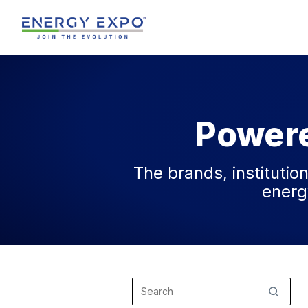
Skip
to
content
Powere
The brands, institutio
energ
Search