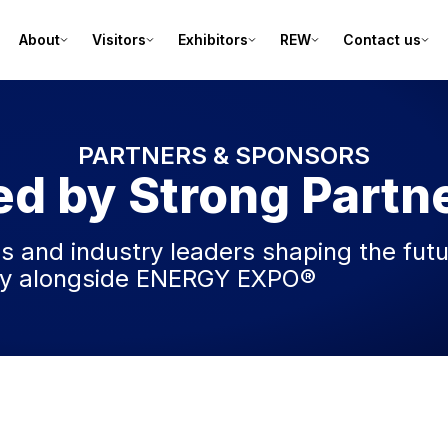
About
Visitors
Exhibitors
REW
Contact us
PARTNERS & SPONSORS
d by Strong Partn
ns and industry leaders shaping the futu
y alongside ENERGY EXPO®