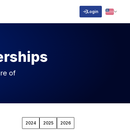
Login
erships
re of
2024
2025
2026