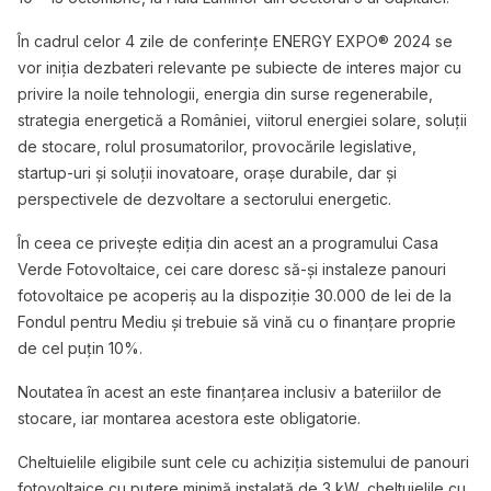
În cadrul celor 4 zile de conferințe ENERGY EXPO® 2024 se
vor iniția dezbateri relevante pe subiecte de interes major cu
privire la noile tehnologii, energia din surse regenerabile,
strategia energetică a României, viitorul energiei solare, soluții
de stocare, rolul prosumatorilor, provocările legislative,
startup-uri și soluții inovatoare, orașe durabile, dar și
perspectivele de dezvoltare a sectorului energetic.
În ceea ce privește ediția din acest an a programului Casa
Verde Fotovoltaice, cei care doresc să-și instaleze panouri
fotovoltaice pe acoperiș au la dispoziție 30.000 de lei de la
Fondul pentru Mediu și trebuie să vină cu o finanțare proprie
de cel puțin 10%.
Noutatea în acest an este finanțarea inclusiv a bateriilor de
stocare, iar montarea acestora este obligatorie.
Cheltuielile eligibile sunt cele cu achiziția sistemului de panouri
fotovoltaice cu putere minimă instalată de 3 kW, cheltuielile cu