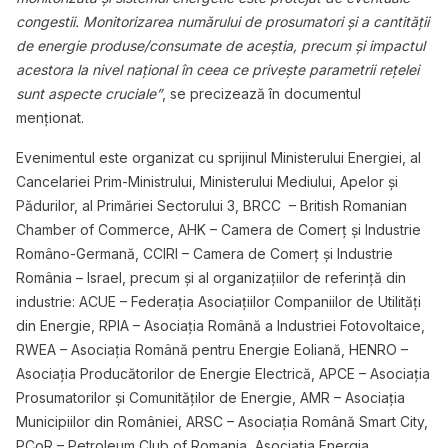
congestii. Monitorizarea numărului de prosumatori și a cantității
de energie produse/consumate de aceștia, precum și impactul
acestora la nivel național în ceea ce privește parametrii rețelei
sunt aspecte cruciale”
, se precizează în documentul
menționat.
Evenimentul este organizat cu sprijinul Ministerului Energiei, al
Cancelariei Prim-Ministrului, Ministerului Mediului, Apelor și
Pădurilor, al Primăriei Sectorului 3, BRCC – British Romanian
Chamber of Commerce, AHK – Camera de Comerț și Industrie
Româno-Germană, CCIRI – Camera de Comerț și Industrie
România – Israel, precum și al organizațiilor de referință din
industrie: ACUE – Federația Asociațiilor Companiilor de Utilități
din Energie, RPIA – Asociația Română a Industriei Fotovoltaice,
RWEA – Asociația Română pentru Energie Eoliană, HENRO –
Asociația Producătorilor de Energie Electrică, APCE – Asociația
Prosumatorilor și Comunităților de Energie, AMR – Asociația
Municipiilor din României, ARSC – Asociația Română Smart City,
PCoR – Petroleum Club of Romania, Asociația Energia