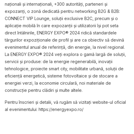
naționali și internaționali, +300 autorități, parteneri și
expozanți, o zonă dedicată pentru networking B2G & B2B:
CONNECT VIP Lounge, soluții exclusive B2C, precum și o
aplicație mobilă în care expozanții și utilizatorii își pot seta
direct întâlnirile, ENERGY EXPO® 2024 ridică standardele
târgurilor expoziționale de profil și are ca obiectiv să devină
evenimentul anual de referință, din energie, la nivel regional.
La ENERGY EXPO® 2024 veți explora o gamă largă de soluții,
servicii și produse: de la energie regenerabilă, inovații
tehnologice, proiecte smart city, mobilitate urbană, soluții de
eficiență energetică, sisteme fotovoltaice și de stocare a
energiei verzi, la economie circulară, noi materiale de
construcție pentru clădiri și multe altele.
Pentru înscrieri și detalii, vă rugăm să vizitați website-ul oficial
al evenimentului:
https://energyexpo.ro/