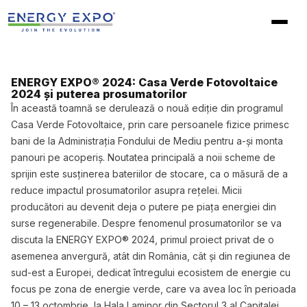
Skip
to
content
ENERGY EXPO® 2024: Casa Verde Fotovoltaice
2024 și puterea prosumatorilor
În această toamnă se derulează o nouă ediție din programul
Casa Verde Fotovoltaice, prin care persoanele fizice primesc
bani de la Administrația Fondului de Mediu pentru a-și monta
panouri pe acoperiș. Noutatea principală a noii scheme de
sprijin este susținerea bateriilor de stocare, ca o măsură de a
reduce impactul prosumatorilor asupra rețelei. Micii
producători au devenit deja o putere pe piața energiei din
surse regenerabile. Despre fenomenul prosumatorilor se va
discuta la ENERGY EXPO® 2024, primul proiect privat de o
asemenea anvergură, atât din România, cât și din regiunea de
sud-est a Europei, dedicat întregului ecosistem de energie cu
focus pe zona de energie verde, care va avea loc în perioada
10 – 13 octombrie, la Hala Laminor din Sectorul 3 al Capitalei.