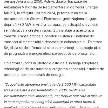
perspectiva anului 2050. Potrivit datelor furnizate de
Autoritatea Națională de Reglementare în domeniul Energiei
(ANRE), la sfârșitul lunii mai 2024, puterea instalată la
prosumatorii din Sistemul Electroenergetic Național a ajuns
deja la 1.780 MW. În viitorul apropiat, se așteaptă o evoluție
semnificativă a creșterii capacității instalate a acestora, a
transmis Transelectrica. Operatorul sistemului național de
transport al electricității a dezvoltat în colaborare cu Teletrans
SA, filiala sa de informatică și telecomunicații, o aplicație pilot
de prognoză a energiei electrice produse de prosumatori.
Obiectivul cuprins în Strategie este de a încuraja adoptarea
tehnologiilor de prosumator și creșterea capacității instalate de
producție descentralizată de energie.
“Scopul este atingerea unei ținte de 2.500 MW capacitate
totală instalată a prosumatorilor în 2030. Susținerea
prosumatorilor este importantă, dar trebuie realizată în măsura
în care capacitatea energetică conectată la rețea poate fi
monitorizată și sistemul energetic este protejat de eventuale