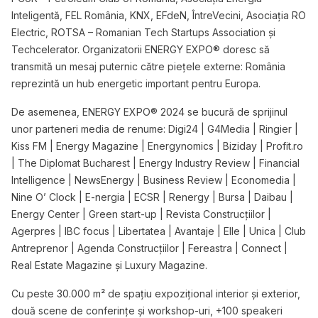
Inteligentă, FEL România, KNX, EFdeN, ÎntreVecini, Asociația RO
Electric, ROTSA – Romanian Tech Startups Association și
Techcelerator. Organizatorii ENERGY EXPO® doresc să
transmită un mesaj puternic către piețele externe: România
reprezintă un hub energetic important pentru Europa.
De asemenea, ENERGY EXPO® 2024 se bucură de sprijinul
unor parteneri media de renume: Digi24 | G4Media | Ringier |
Kiss FM | Energy Magazine | Energynomics | Biziday | Profit.ro
| The Diplomat Bucharest | Energy Industry Review | Financial
Intelligence | NewsEnergy | Business Review | Economedia |
Nine O’ Clock | E-nergia | ECSR | Renergy | Bursa | Daibau |
Energy Center | Green start-up | Revista Construcțiilor |
Agerpres | IBC focus | Libertatea | Avantaje | Elle | Unica | Club
Antreprenor | Agenda Construcțiilor | Fereastra | Connect |
Real Estate Magazine și Luxury Magazine.
Cu peste 30.000 m² de spațiu expozițional interior și exterior,
două scene de conferințe și workshop-uri, +100 speakeri