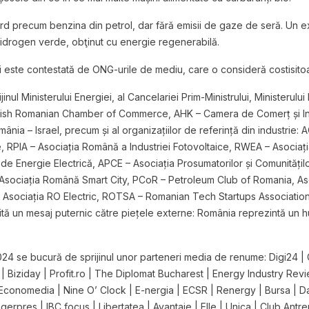
 ard precum benzina din petrol, dar fără emisii de gaze de seră. Un
hidrogen verde, obţinut cu energie regenerabilă.
ci este contestată de ONG-urile de mediu, care o consideră costisito
nul Ministerului Energiei, al Cancelariei Prim-Ministrului, Ministerului 
ritish Romanian Chamber of Commerce, AHK – Camera de Comerț și I
nia – Israel, precum și al organizațiilor de referință din industrie: 
ie, RPIA – Asociația Română a Industriei Fotovoltaice, RWEA – Asocia
de Energie Electrică, APCE – Asociația Prosumatorilor și Comunitățil
 Asociația Română Smart City, PCoR – Petroleum Club of Romania, Aso
 Asociația RO Electric, ROTSA – Romanian Tech Startups Association 
 un mesaj puternic către piețele externe: România reprezintă un h
e bucură de sprijinul unor parteneri media de renume: Digi24 | G
iziday | Profit.ro | The Diplomat Bucharest | Energy Industry Review
conomedia | Nine O’ Clock | E-nergia | ECSR | Renergy | Bursa | D
 Agerpres | IBC focus | Libertatea | Avantaje | Elle | Unica | Club Ant