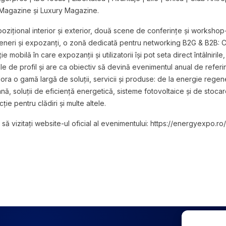
 Magazine și Luxury Magazine.
ițional interior și exterior, două scene de conferințe și workshop-u
parteneri și expozanți, o zonă dedicată pentru networking B2G & B2B:
e mobilă în care expozanții și utilizatorii își pot seta direct întâlni
e de profil și are ca obiectiv să devină evenimentul anual de referinț
 o gamă largă de soluții, servicii și produse: de la energie regener
ană, soluții de eficiență energetică, sisteme fotovoltaice și de stoca
ție pentru clădiri și multe altele.
m să vizitați website-ul oficial al evenimentului:
https://energyexpo.ro/