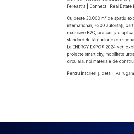
Fereastra | Connect | Real Estate
Cu peste 30.000 m² de spațiu expoz
internaționali, +300 autorități, 
exclusive B2C, precum și o aplicați
standardele târgurilor expozițional
La ENERGY EXPO® 2024 veți explora
proiecte smart city, mobilitate urb
circulară, noi materiale de construc
Pentru înscrieri și detalii, vă rugă