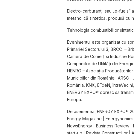
Electro-carburanţii sau „e-fuels”
metanolică sintetică, produsă cu 
Tehnologia combustibililor sinteti
Evenimentul este organizat cu spriji
Primăriei Sectorului 3, BRCC – B
Camera de Comerț și Industrie Româ
Companiilor de Utilități din Energ
HENRO – Asociația Producătorilor 
Municipiilor din României, ARSC –
România, KNX, EFdeN, ÎntreVecini,
ENERGY EXPO® doresc să transmită
Europa.
De asemenea, ENERGY EXPO® 2024 s
Energy Magazine | Energynomics | B
NewsEnergy | Business Review | E
start-up | Revista Construcțiilor |