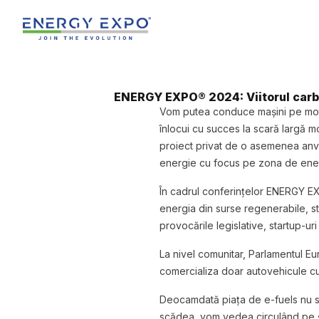
Skip
to
content
ENERGY EXPO® 2024: Viitorul carbu
Vom putea conduce mașini pe motor 
înlocui cu succes la scară largă 
proiect privat de o asemenea anve
energie cu focus pe zona de energ
În cadrul conferințelor ENERGY EXP
energia din surse regenerabile, str
provocările legislative, startup-ur
La nivel comunitar, Parlamentul Eu
comercializa doar autovehicule cu 
Deocamdată piața de e-fuels nu s-
scădea, vom vedea circulând pe șo