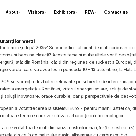
About
Visitors
Exhibitors
REW
Contact us
ranților verzi
termic și după 2035? Se vor ieftini suficient de mult carburanții ec
motorina și benzina clasică? Aceste teme și multe altele vor fi dezb
rgură, atât din România, cât și din regiunea de sud-est a Europei, d
ie verde, care va avea loc în perioada 10 – 13 octombrie, la Hala La
O® se vor iniția dezbateri relevante pe subiecte de interes major cu
ategia energetică a României, viitorul energiei solare, soluții de sto
i și soluții inovatoare, orașe durabile, dar și perspectivele de dezvol
ropean a votat trecerea la sistemul Euro 7 pentru mașini, astfel că,
motoare termice care vor utiliza carburanți sintetici ecologici.
a dezvoltat foarte mult din cauza costurilor mari, însă se estimeaz
sele din ce în ce mai multe mașini alimentate cu carburanți bio.