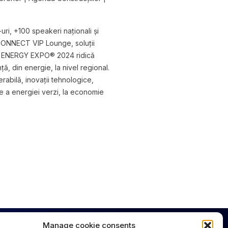
ri, +100 speakeri naționali și
 CONNECT VIP Lounge, soluții
rile, ENERGY EXPO® 2024 ridică
ă, din energie, la nivel regional.
abilă, inovații tehnologice,
re a energiei verzi, la economie
Manage cookie consents