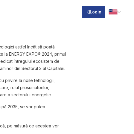
Login
ologici astfel încât să poată
ătute la ENERGY EXPO® 2024, primul
edicat întregului ecosistem de
minor din Sectorul 3 al Capitalei.
 privire la noile tehnologii,
care, rolul prosumatorilor,
tare a sectorului energetic.
 după 2035, se vor putea
ă că, pe măsură ce acestea vor