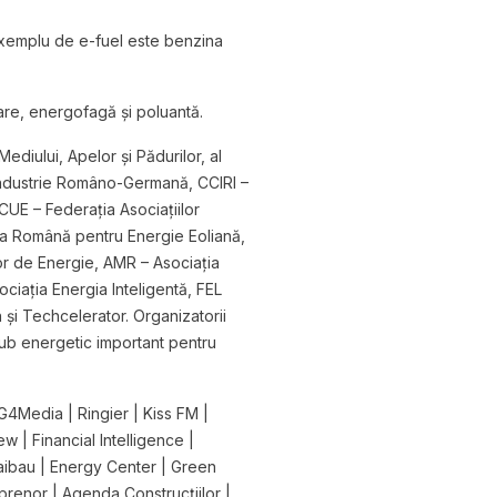
 exemplu de e-fuel este benzina
are, energofagă și poluantă.
Mediului, Apelor și Pădurilor, al
ndustrie Româno-Germană, CCIRI –
ACUE – Federația Asociațiilor
ția Română pentru Energie Eoliană,
or de Energie, AMR – Asociația
ciația Energia Inteligentă, FEL
și Techcelerator. Organizatorii
ub energetic important pentru
4Media | Ringier | Kiss FM |
 | Financial Intelligence |
aibau | Energy Center | Green
reprenor | Agenda Construcțiilor |