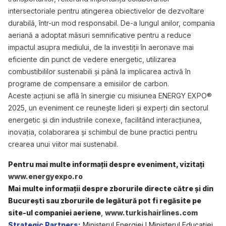
intersectoriale pentru atingerea obiectivelor de dezvoltare
durabilă, într-un mod responsabil. De-a lungul anilor, compania
aeriană a adoptat măsuri semnificative pentru a reduce
impactul asupra mediului, de la investiții în aeronave mai
eficiente din punct de vedere energetic, utilizarea
combustibililor sustenabili și până la implicarea activă în
programe de compensare a emisiilor de carbon.
Aceste acțiuni se află în sinergie cu misiunea ENERGY EXPO®
2025, un eveniment ce reunește lideri și experți din sectorul
energetic și din industriile conexe, facilitând interacțiunea,
inovația, colaborarea și schimbul de bune practici pentru
crearea unui viitor mai sustenabil.
Pentru mai multe informații despre eveniment, vizitați
www.energyexpo.ro
Mai multe informații despre zborurile directe către și din
București sau zborurile de legătură pot fi regăsite pe
site-ul companiei aeriene
,
www.turkishairlines.com
Strategic Partners:
Ministerul Energiei I Ministerul Educației