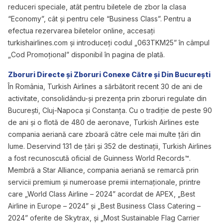
reduceri speciale, atât pentru biletele de zbor la clasa
“Economy”, cât și pentru cele “Business Class”. Pentru a
efectua rezervarea biletelor online, accesați
turkishairlines.com și introduceți codul „063TKM25” în câmpul
„Cod Promoțional” disponibil în pagina de plată.
Zboruri Directe și Zboruri Conexe Către și Din București
În România, Turkish Airlines a sărbătorit recent 30 de ani de
activitate, consolidându-și prezența prin zboruri regulate din
București, Cluj-Napoca și Constanța. Cu o tradiție de peste 90
de ani și o flotă de 480 de aeronave, Turkish Airlines este
compania aeriană care zboară către cele mai multe țări din
lume. Deservind 131 de țări și 352 de destinații, Turkish Airlines
a fost recunoscută oficial de Guinness World Records™.
Membră a Star Alliance, compania aeriană se remarcă prin
servicii premium și numeroase premii internaționale, printre
care „World Class Airline – 2024” acordat de APEX, „Best
Airline in Europe – 2024” și „Best Business Class Catering –
2024” oferite de Skytrax, și „Most Sustainable Flag Carrier