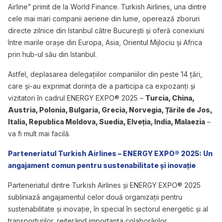
Airline” primit de la World Finance. Turkish Airlines, una dintre
cele mai mari companii aeriene din lume, operează zboruri
directe zilnice din Istanbul către București și oferă conexiuni
între marile orașe din Europa, Asia, Orientul Mijlociu și Africa
prin hub-ul său din Istanbul.
Astfel, deplasarea delegațiilor companiilor din peste 14 țări,
care și-au exprimat dorința de a participa ca expozanți și
vizitatori în cadrul ENERGY EXPO® 2025 –
Turcia, China,
Austria, Polonia, Bulgaria, Grecia, Norvegia, Țările de Jos,
Italia, Republica Moldova, Suedia, Elveția, India, Malaezia
–
va fi mult mai facilă.
Parteneriatul Turkish Airlines – ENERGY EXPO® 2025: Un
angajament comun pentru sustenabilitate și inovație
Parteneriatul dintre Turkish Airlines și ENERGY EXPO® 2025
subliniază angajamentul celor două organizații pentru
sustenabilitate și inovație, în special în sectorul energetic și al
transporturilor, reiterând importanța colaborărilor