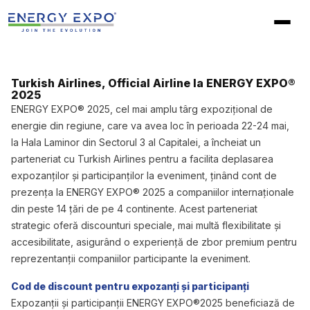
Skip
to
content
Turkish Airlines, Official Airline la ENERGY EXPO®
2025
ENERGY EXPO® 2025, cel mai amplu târg expozițional de
energie din regiune, care va avea loc în perioada 22-24 mai,
la Hala Laminor din Sectorul 3 al Capitalei, a încheiat un
parteneriat cu Turkish Airlines pentru a facilita deplasarea
expozanților și participanților la eveniment, ținând cont de
prezența la ENERGY EXPO® 2025 a companiilor internaționale
din peste 14 țări de pe 4 continente. Acest parteneriat
strategic oferă discounturi speciale, mai multă flexibilitate și
accesibilitate, asigurând o experiență de zbor premium pentru
reprezentanții companiilor participante la eveniment.
Cod de discount pentru expozanți și participanți
Expozanții și participanții ENERGY EXPO®2025 beneficiază de