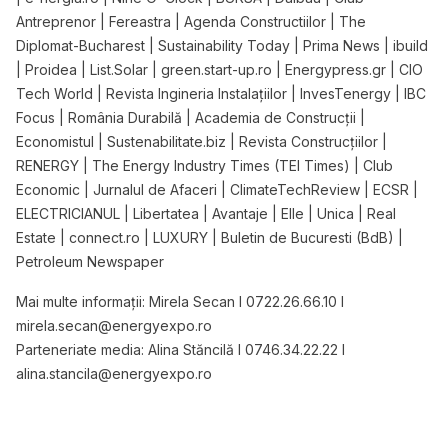
Antreprenor | Fereastra | Agenda Constructiilor | The
Diplomat-Bucharest | Sustainability Today | Prima News | ibuild
| Proidea | List.Solar | green.start-up.ro | Energypress.gr | CIO
Tech World | Revista Ingineria Instalațiilor | InvesTenergy | IBC
Focus | România Durabilă | Academia de Construcții |
Economistul | Sustenabilitate.biz | Revista Construcțiilor |
RENERGY | The Energy Industry Times (TEI Times) | Club
Economic | Jurnalul de Afaceri | ClimateTechReview | ECSR |
ELECTRICIANUL | Libertatea | Avantaje | Elle | Unica | Real
Estate | connect.ro | LUXURY | Buletin de Bucuresti (BdB) |
Petroleum Newspaper
Mai multe informații: Mirela Secan I 0722.26.66.10 I
mirela.secan@energyexpo.ro
Parteneriate media: Alina Stăncilă I 0746.34.22.22 I
alina.stancila@energyexpo.ro