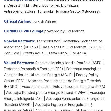
și Cercetării I Ministerul Economiei, Digitalizării,
Antreprenoriatului și Turismului I Primăria Sector 3 București
Official Airline:
Turkish Airlines
CONNECT VIP Lounge
powered by JW Marriott
Special Partners:
Techcelerator | Romanian Tech Startups
Association (ROTSA) | Casa Magazin | JW Marriott | BILBOR |
Pop Cola | Vitamin Aqua | Crama Gîrboiu | VLAdiLA
Valued Partners:
Asociația Municipiilor din România (AMR) |
Federația Patronală a Energiei (FPE) | Federația Asociațiilor
Companiilor de Utilități din Energie (ACUE) | Energy Policy
Group (EPG) | Asociația Producătorilor de Energie Electrică
(HENRO) | Asociația Industriei Fotovoltaice din România (RPIA)
| Asociația Română pentru Energie Eoliană (RWEA) | Asociația
Energia Inteligentă (AEI) | Asociația Furnizorilor de Energie din
România (AFEER) | Asociația Inginerilor Energeticieni Și
Electricieni (AIEE) | Asociația pentru Energia Hidrogenului din