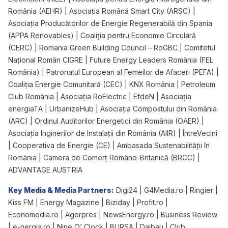
România (AEHR) | Asociația Română Smart City (ARSC) |
Asociația Producătorilor de Energie Regenerabilă din Spania
(APPA Renovables) | Coaliția pentru Economie Circulară
(CERC) | Romania Green Building Council – RoGBC | Comitetul
Național Român CIGRE | Future Energy Leaders România (FEL
România) | Patronatul European al Femeilor de Afaceri (PEFA) |
Coaliția Energie Comunitară (CEC) | KNX România | Petroleum
Club România | Asociația RoElectric | EfdeN | Asociația
energiaTA | UrbanizeHub | Asociația Compostului din România
(ARC) | Ordinul Auditorilor Energetici din România (OAER) |
Asociația Inginerilor de Instalații din România (AIIR) | ÎntreVecini
| Cooperativa de Energie (CE) | Ambasada Sustenabilității în
România | Camera de Comerț Româno-Britanică (BRCC) |
ADVANTAGE AUSTRIA
Key Media & Media Partners:
Digi24 | G4Media.ro | Ringier |
Kiss FM | Energy Magazine | Biziday | Profit.ro |
Economedia.ro | Agerpres | NewsEnergy.ro | Business Review
| e-nergia.ro | Nine O’ Clock | BURSA | Daibau | Club